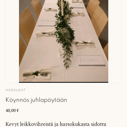
HÄÄKUKAT
Köynnös juhlapöytään
40,00
€
Kevyt leikkovihreistä ja harsokukasta sidottu