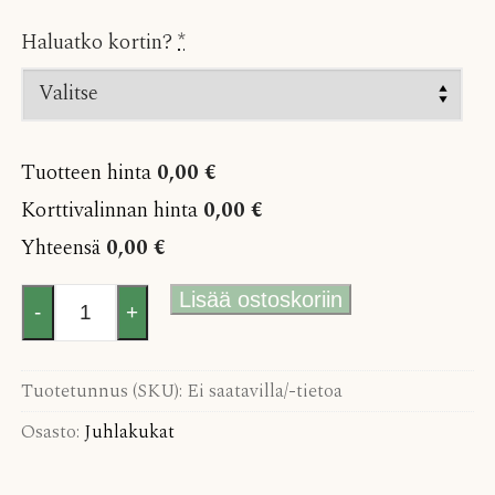
Haluatko kortin?
*
Tuotteen hinta
0,00 €
Korttivalinnan hinta
0,00 €
Yhteensä
0,00 €
Puhujankorokkeen
Lisää ostoskoriin
-
+
asetelma
määrä
Tuotetunnus (SKU):
Ei saatavilla/-tietoa
Osasto:
Juhlakukat