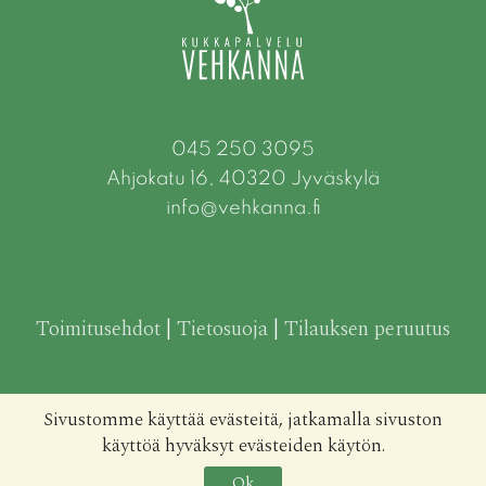
045 250 3095
Ahjokatu 16, 40320 Jyväskylä
info@vehkanna.fi
Toimitusehdot
|
Tietosuoja
|
Tilauksen peruutus
Sivustomme käyttää evästeitä, jatkamalla sivuston
käyttöä hyväksyt evästeiden käytön.
Ok