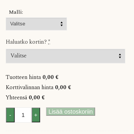
Malli:
Haluatko kortin?
*
Tuotteen hinta
0,00 €
Korttivalinnan hinta
0,00 €
Yhteensä
0,00 €
Värikäs
Lisää ostoskoriin
-
+
auringonkukkakimppu
määrä