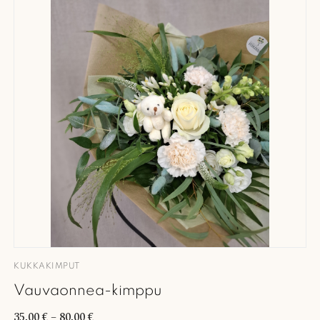
KUKKAKIMPUT
Vauvaonnea-kimppu
35,00
€
–
80,00
€