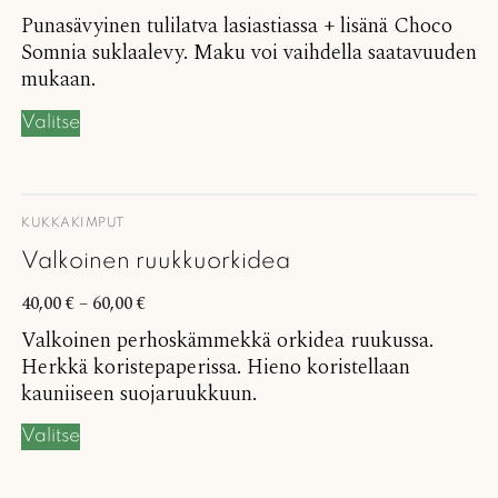
Punasävyinen tulilatva lasiastiassa + lisänä Choco
Somnia suklaalevy. Maku voi vaihdella saatavuuden
mukaan.
Valitse
KUKKAKIMPUT
Valkoinen ruukkuorkidea
40,00
€
–
60,00
€
Valkoinen perhoskämmekkä orkidea ruukussa.
Herkkä koristepaperissa. Hieno koristellaan
kauniiseen suojaruukkuun.
Valitse