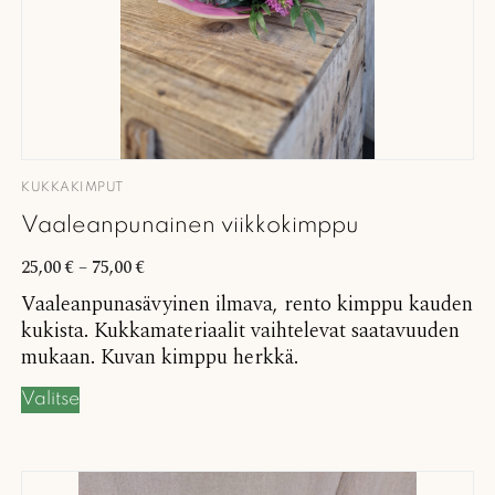
KUKKAKIMPUT
Vaaleanpunainen viikkokimppu
25,00
€
–
75,00
€
Vaaleanpunasävyinen ilmava, rento kimppu kauden
kukista. Kukkamateriaalit vaihtelevat saatavuuden
mukaan. Kuvan kimppu herkkä.
Valitse