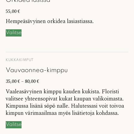
Orkidea lasissa
55,00
€
Hempeäsävyinen orkidea lasiastiassa.
Valitse
KUKKAKIMPUT
Vauvaonnea-kimppu
35,00
€
–
80,00
€
Vaaleasävyinen kimppu kauden kukista. Floristi
valitsee yhteensopivat kukat kaupan valikoimasta.
Kimpussa lisänä söpö nalle. Halutessasi voit toivoa
kimpun värimaailmaa myös lisätietoja kohdassa.
Valitse