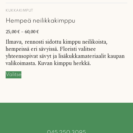
KUKKAKIMPUT
Hempeä neilikkakimppu
25,00
€
–
60,00
€
Ilmava, rennosti sidottu kimppu neilikoista,
hempeissä eri sävyissä. Floristi valitsee
yhteensopivat sävyt ja lisäkukkamateriaalit kaupan
valikoimasta. Kuvan kimppu herkkä.
Valitse
045 250 3095