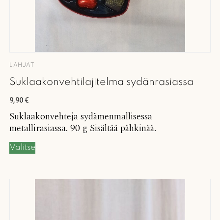
LAHJAT
Suklaakonvehtilajitelma sydänrasiassa
9,90
€
Suklaakonvehteja sydämenmallisessa
metallirasiassa. 90 g Sisältää pähkinää.
Valitse