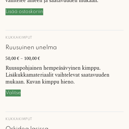
vaihtelee aiheen ja saatavuuden mukaan.
Lisää ostoskoriin
KUKKAKIMPUT
Ruusuinen unelma
50,00
€
–
100,00
€
Ruusupohjainen hempeäsävyinen kimppu.
Lisäkukkamateriaalit vaihtelevat saatavuuden
mukaan. Kuvan kimppu hieno.
Valitse
KUKKAKIMPUT