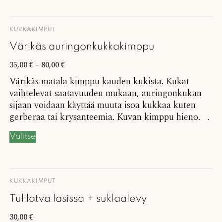
KUKKAKIMPUT
Värikäs auringonkukkakimppu
35,00
€
–
80,00
€
Värikäs matala kimppu kauden kukista. Kukat
vaihtelevat saatavuuden mukaan, auringonkukan
sijaan voidaan käyttää muuta isoa kukkaa kuten
gerberaa tai krysanteemia. Kuvan kimppu hieno. .
Valitse
KUKKAKIMPUT
Tulilatva lasissa + suklaalevy
30,00
€