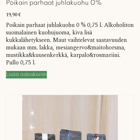
Poikain parhaat juhlakuohu 0%
19,90
€
Poikain parhaat juhlakuohu 0 % 0,75 l. Alkoholiton
suomalainen kuohujuoma, kiva lisä
kukkalähetykseen. Maut vaihtelevat saatavuuden
mukaan mm. lakka, mesiangervo&maitohorsma,
mustikka&kuusenkerkkä, karpalo&rosmariini.
Pullo 0,75 l.
Lisää ostoskoriin