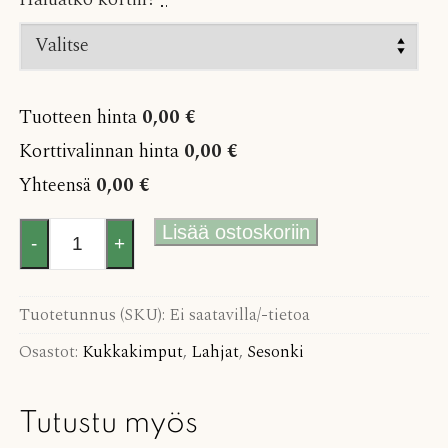
Tuotteen hinta
0,00 €
Korttivalinnan hinta
0,00 €
Yhteensä
0,00 €
Vauvaonnea-
Lisää ostoskoriin
-
+
kimppu
määrä
Tuotetunnus (SKU):
Ei saatavilla/-tietoa
Osastot:
Kukkakimput
,
Lahjat
,
Sesonki
Tutustu myös