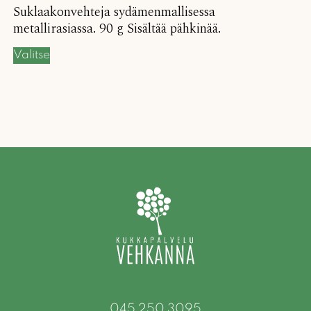
Suklaakonvehteja sydämenmallisessa
metallirasiassa. 90 g Sisältää pähkinää.
Valitse
045 250 3095