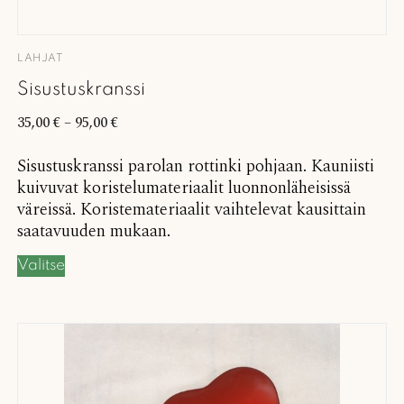
LAHJAT
Sisustuskranssi
35,00
€
–
95,00
€
Sisustuskranssi parolan rottinki pohjaan. Kauniisti
kuivuvat koristelumateriaalit luonnonläheisissä
väreissä. Koristemateriaalit vaihtelevat kausittain
saatavuuden mukaan.
Valitse