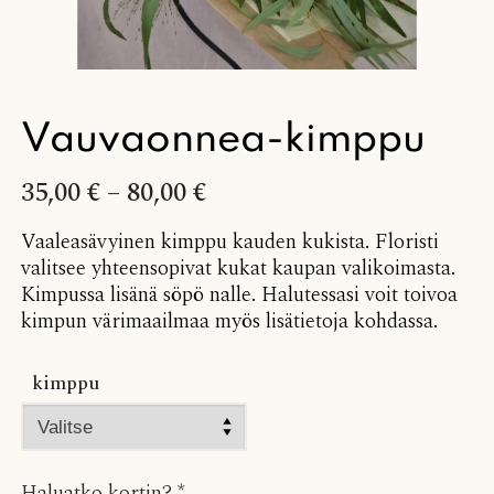
Vauvaonnea-kimppu
35,00
€
–
80,00
€
Vaaleasävyinen kimppu kauden kukista. Floristi
valitsee yhteensopivat kukat kaupan valikoimasta.
Kimpussa lisänä söpö nalle. Halutessasi voit toivoa
kimpun värimaailmaa myös lisätietoja kohdassa.
kimppu
Haluatko kortin?
*