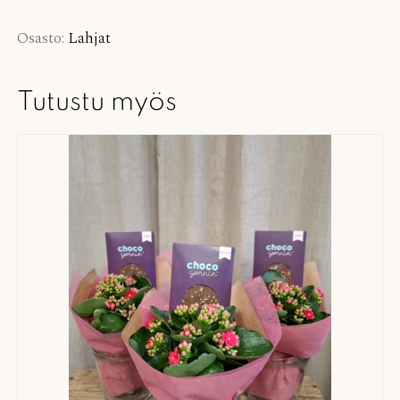
makukahvi
määrä
Osasto:
Lahjat
Tutustu myös