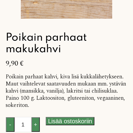
Poikain parhaat
makukahvi
9,90
€
Poikain parhaat kahvi, kiva lisä kukkalähetykseen.
Maut vaihtelevat saatavuuden mukaan mm. ystävän
kahvi (mansikka, vanilja), lakritsi tai chilisuklaa.
Paino 100 g. Laktoositon, gluteeniton, vegaaninen,
sokeriton.
Poikain
Lisää ostoskoriin
-
+
parhaat