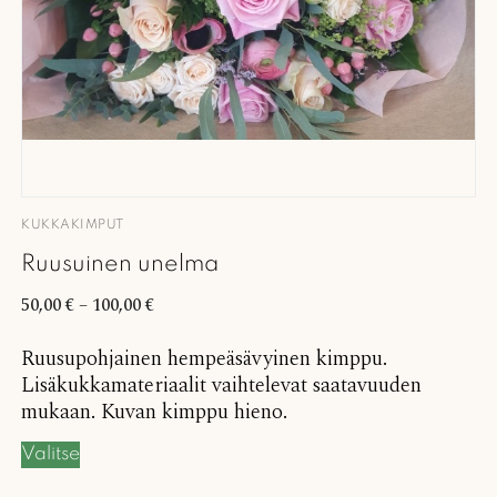
KUKKAKIMPUT
Ruusuinen unelma
50,00
€
–
100,00
€
Ruusupohjainen hempeäsävyinen kimppu.
Lisäkukkamateriaalit vaihtelevat saatavuuden
mukaan. Kuvan kimppu hieno.
Valitse