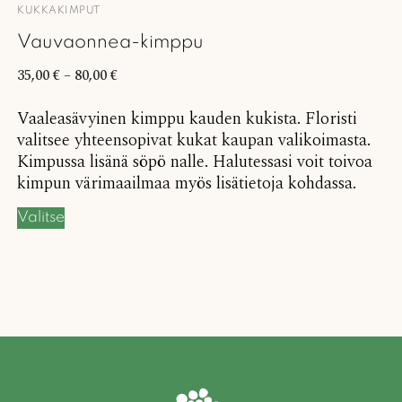
KUKKAKIMPUT
Vauvaonnea-kimppu
35,00
€
–
80,00
€
Vaaleasävyinen kimppu kauden kukista. Floristi
valitsee yhteensopivat kukat kaupan valikoimasta.
Kimpussa lisänä söpö nalle. Halutessasi voit toivoa
kimpun värimaailmaa myös lisätietoja kohdassa.
Valitse