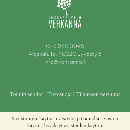
045 250 3095
Ahjokatu 16, 40320 Jyväskylä
info@vehkanna.fi
Toimitusehdot
|
Tietosuoja
|
Tilauksen peruutus
Sivustomme käyttää evästeitä, jatkamalla sivuston
käyttöä hyväksyt evästeiden käytön.