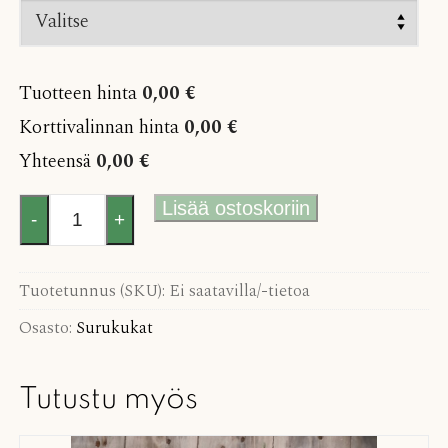
Tuotteen hinta
0,00 €
Korttivalinnan hinta
0,00 €
Yhteensä
0,00 €
Neilikka
Lisää ostoskoriin
-
+
surukimppu
määrä
Tuotetunnus (SKU):
Ei saatavilla/-tietoa
Osasto:
Surukukat
Tutustu myös