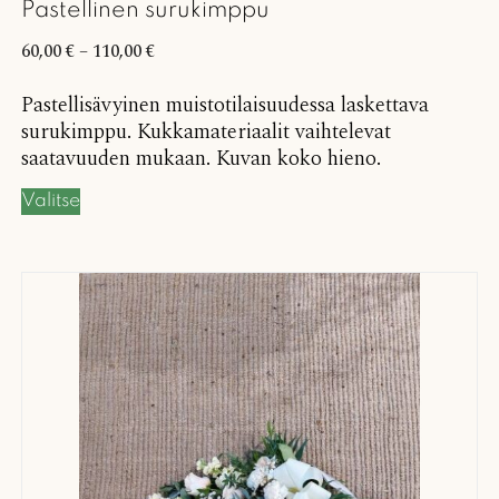
Pastellinen surukimppu
60,00
€
–
110,00
€
Pastellisävyinen muistotilaisuudessa laskettava
surukimppu. Kukkamateriaalit vaihtelevat
saatavuuden mukaan. Kuvan koko hieno.
Valitse