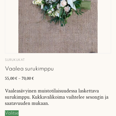
SURUKUKAT
Vaalea surukimppu
55,00
€
–
70,00
€
Vaaleasävyinen muistotilaisuudessa laskettava
surukimppu. Kukkavalikoima vaihtelee sesongin ja
saatavuuden mukaan.
Valitse